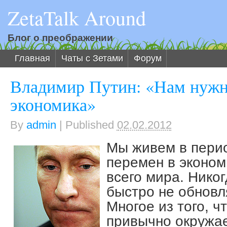
ZetaTalk Around
Блог о преображении
Главная
Чаты с Зетами
Форум
Владимир Путин: «Нам нужн
экономика»
By
admin
|
Published
02.02.2012
Мы живем в пери
перемен в эконом
всего мира. Нико
быстро не обновл
Многое из того, ч
привычно окружае