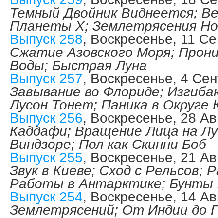
Темный Двойник Виднеется; В
Планеты Х; Землетрясения Но
Выпуск 258
, Воскресенье, 11 С
Сжатие Азовского Моря; Прони
Воды; Быстрая Луна
Выпуск 257
, Воскресенье, 4 Се
Завывание во Флориде; Изгиб
Лусон Тонет; Паника в Округе 
Выпуск 256
, Воскресенье, 28 А
Каддафи; Вращение Лица на Лу
Виндзоре; Пол как Скинни Боб
Выпуск 255
, Воскресенье, 21 А
Звук в Киеве; Сход с Рельсов; 
Работы в Антарктике; Бунты 
Выпуск 254
, Воскресенье, 14 А
Землетрясений; От Индии до 