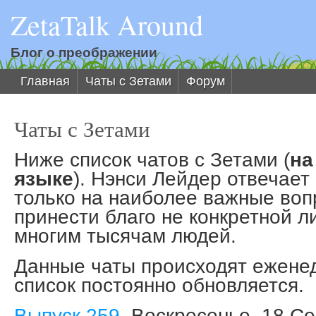
ZetaTalk Around
Блог о преображении
Главная
Чаты с Зетами
Форум
Чаты с Зетами
Ниже список чатов с Зетами (
на
языке
). Нэнси Лейдер отвечает
только на наиболее важные воп
принести благо не конкретной л
многим тысячам людей.
Данные чаты происходят еженед
список постоянно обновляется.
Выпуск 259
, Воскресенье, 18 С