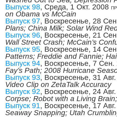
Выпуск 98
, Среда, 1 Окт. 2008
П
on Obama vs McCain
Выпуск 97
, Воскресенье, 28 Се
Plans; China Milk; Solar Wind Re
Выпуск 96
, Воскресенье, 21 Се
Wall Street Crash; McCain’s Conf
Выпуск 95
, Воскресенье, 14 Се
Patterns; Freddie and Fannie; Hai
Выпуск 94
, Воскресенье, 7 Сен.
Fay’s Path; 2008 Hurricane Seas
Выпуск 93
, Воскресенье, 31 Авг
Video Clip on ZetaTalk Accuracy
Выпуск 92
, Воскресенье, 24 Авг
Corpse; Robot with a Living Brai
Выпуск 91
, Воскресенье, 17 Авг
Seaway Snapping; Utah Crumblin