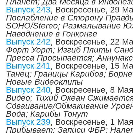
Планет; Два Месяца в Индонез
Выпуск 243
, Воскресенье, 29 М
Послабление в Сторону Правд
SOHO/Stereo; Размалывание Ю
Наводнение в Гонконге
Выпуск 242
, Воскресенье, 22 М
Форт Уорт; Изгиб Плиты Санд
Пресса Просыпается; Аннунак
Выпуск 241
, Воскресенье, 15 М
Танец; Границы Карибов; Борне
Новые Видеоклипы
Выпуск 240
, Воскресенье, 8 Ма
Видео; Тихий Океан Сжимается 
Сдваивание/Обмакивание Уровн
Вода; Карибы Тонут
Выпуск 239
, Воскресенье, 1 Ма
Прибывает; Записи ФБР; Нале