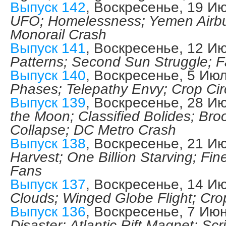
Выпуск 142
, Воскресенье, 19 И
UFO; Homelessness; Yemen Airbu
Monorail Crash
Выпуск 141
, Воскресенье, 12 И
Patterns; Second Sun Struggle; F
Выпуск 140
, Воскресенье, 5 Ию
Phases; Telepathy Envy; Crop Circ
Выпуск 139
, Воскресенье, 28 И
the Moon; Classified Bolides; Bro
Collapse; DC Metro Crash
Выпуск 138
, Воскресенье, 21 И
Harvest; One Billion Starving; Fi
Fans
Выпуск 137
, Воскресенье, 14 И
Clouds; Winged Globe Flight; Crop
Выпуск 136
, Воскресенье, 7 Ию
Disaster; Atlantic Rift Magnet; Sc