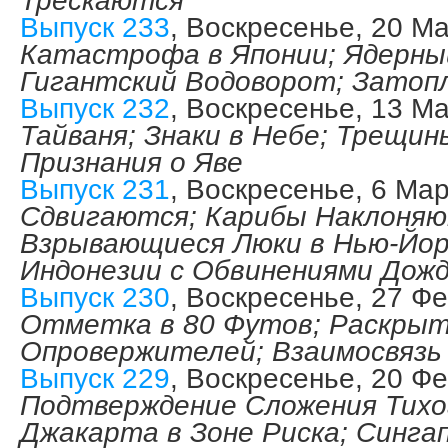
Трескаются
Выпуск 233
, Воскресенье, 20 М
Катастрофа в Японии; Ядерны
Гигантский Водоворот; Затопл
Выпуск 232
, Воскресенье, 13 М
Тайваня; Знаки в Небе; Трещин
Признания о Яве
Выпуск 231
, Воскресенье, 6 Ма
Сдвигаются; Карибы Наклоняю
Взрывающиеся Люки в Нью-Йорк
Индонезии с Обвинениями Дож
Выпуск 230
, Воскресенье, 27 Ф
Отметка в 80 Футов; Раскры
Опровержителей; Взаимосвязь
Выпуск 229
, Воскресенье, 20 Ф
Подтверждение Сложения Тихо
Джакарта в Зоне Риска; Сингап