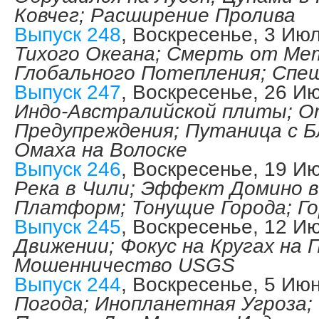
Ковчег; Расширение Пролива
Выпуск 248
, Воскресенье, 3 Ию
Тихого Океана; Смерть от Ме
Глобального Потепления; Спе
Выпуск 247
, Воскресенье, 26 И
Индо-Австралийской плиты; 
Предупреждения; Путаница с Б
Омаха на Волоске
Выпуск 246
, Воскресенье, 19 И
Река в Чили; Эффект Домино 
Платформ; Тонущие Города; Го
Выпуск 245
, Воскресенье, 12 И
Движении; Фокус на Кругах на 
Мошенничество USGS
Выпуск 244
, Воскресенье, 5 Ию
Погода; Инопланетная Угроза;