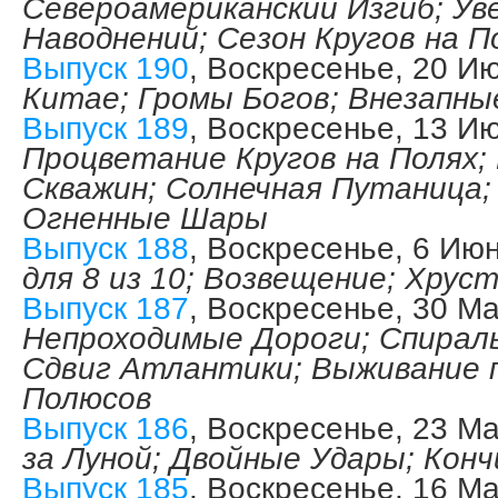
Североамериканский Изгиб; Ув
Наводнений; Сезон Кругов на П
Выпуск 190
, Воскресенье, 20 И
Китае; Громы Богов; Внезапны
Выпуск 189
, Воскресенье, 13 И
Процветание Кругов на Полях
Скважин; Солнечная Путаница;
Огненные Шары
Выпуск 188
, Воскресенье, 6 Ию
для 8 из 10; Возвещение; Хрус
Выпуск 187
, Воскресенье, 30 М
Непроходимые Дороги; Спирал
Сдвиг Атлантики; Выживание 
Полюсов
Выпуск 186
, Воскресенье, 23 М
за Луной; Двойные Удары; Кон
Выпуск 185
, Воскресенье, 16 М