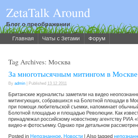
ZetaTalk Around
Блог о преображении
Главная
Чаты с Зетами
Форум
Tag Archives:
Москва
За многотысячным митингом в Москв
By
admin
|
Published
13.12.2011
Британские журналисты заметили на видео неопознанны
митингующих, собравшихся на Болотной площади в Моск
при помощи любительской съемки, напоминает обычный 
Болотной площадью и площадью Революции. Как известн
принадлежал российскому новостному агентству РИА «
видео-и фотосъемку. Однако при детальном рассмотрен
Posted in
Непознанное
,
Новости
|
Also tagged
непознан