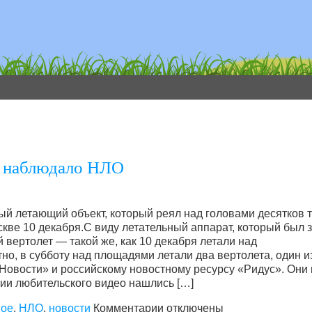
е наблюдало НЛО
й летающий объект, который реял над головами десятков 
ве 10 декабря.С виду летательный аппарат, который был 
вертолет — такой же, как 10 декабря летали над
о, в субботу над площадями летали два вертолета, один и
Новости» и российскому новостному ресурсу «Ридус». Они 
ии любительского видео нашлись […]
ное
,
НЛО
,
новости
Комментарии
к записи За многотысячным
отключены