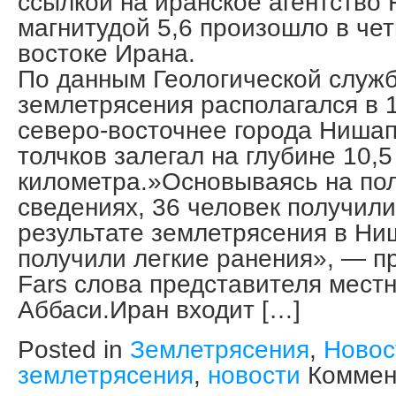
ссылкой на иранское агентство
магнитудой 5,6 произошло в чет
востоке Ирана.
По данным Геологической служ
землетрясения располагался в 
северо-восточнее города Нишап
толчков залегал на глубине 10,5
километра.»Основываясь на по
сведениях, 36 человек получили
результате землетрясения в Ни
получили легкие ранения», — п
Fars слова представителя мест
Аббаси.Иран входит […]
Posted in
Землетрясения
,
Новос
землетрясения
,
новости
Коммен