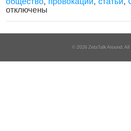
общество
,
провокации
,
статьи
,
отключены
© 2026 ZetaTalk Around. Al