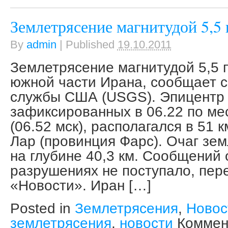
Землетрясение магнитудой 5,5
By
admin
|
Published
19.10.2011
Землетрясение магнитудой 5,5 
южной части Ирана, сообщает с
службы США (USGS). Эпицентр 
зафиксированных в 06.22 по ме
(06.52 мск), располагался в 51 к
Лар (провинция Фарс). Очаг зе
на глубине 40,3 км. Сообщений 
разрушениях не поступало, пер
«Новости». Иран […]
Posted in
Землетрясения
,
Новос
землетрясения
,
новости
Коммен