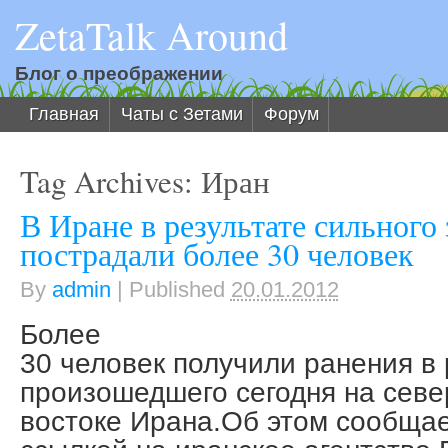
ZetaTalk Around
Блог о преображении
Главная
Чаты с Зетами
Форум
Tag Archives:
Иран
В Иране в результате сильного
пострадали более 30 человек
By
admin
|
Published
20.01.2012
Более
30 человек получили ранения в 
произошедшего сегодня на севе
востоке Ирана.Об этом сообщае