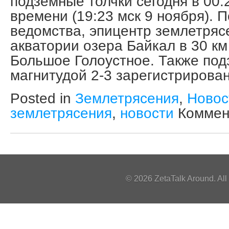
подземные толчки сегодня в 00.
времени (19:23 мск 9 ноября). 
ведомства, эпицентр землетряс
акватории озера Байкал в 30 км
Большое Голоустное. Также под
магнитудой 2-3 зарегистрирован
Posted in
Землетрясения
,
Новос
землетрясения
,
новости
Коммен
© 2026 ZetaTalk Around. Al