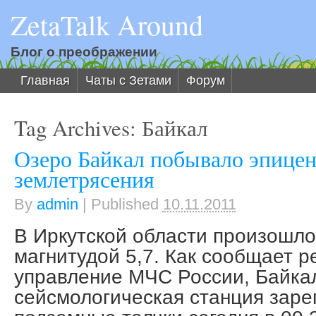
ZetaTalk Around
Блог о преображении
Главная
Чаты с Зетами
Форум
Tag Archives:
Байкал
Озеро Байкал побывало эпице
землетрясения
By
admin
|
Published
10.11.2011
В Иркутской области произошл
магнитудой 5,7. Как сообщает 
управление МЧС России, Байка
сейсмологическая станция заре